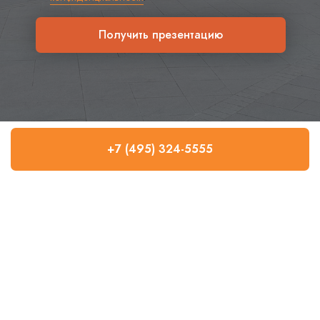
Получить презентацию
+7 (495) 324-5555
Постпродажное
сопровождение
При необходимости после сделки мы продолжаем
работать с объектом. Вам остается контролировать
отчетность и финансовые показатели, а текущими